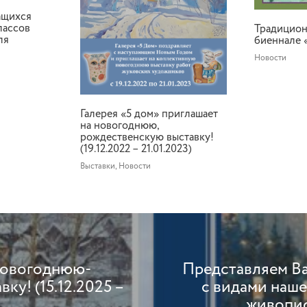
ащихся
лассов
Традицион
ля
биеннале 
Новости
Галерея «5 дом» приглашает
на новогоднюю,
рождественскую выставку!
(19.12.2022 – 21.01.2023)
Выставки
,
Новости
 Новогоднюю-
Представляем В
у! (15.12.2025 –
с видами наше
живопис