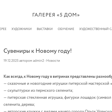
ГАЛЕРЕЯ «5 ДОМ»
ЕРЕЕ
ХУДОЖНИКИ
ВЫСТАВКИ
ОБУЧЕНИЕ
ХУДОЖЕСТВЕННЫЙ 
Сувениры к Новому году!
19.12.2025
автором
admin2
-
Новости
Как всегда, к Новому году в витринах представлены разноо
— сказочные и новогодние игрушки питерской мастерской 
— скульптурки из пермского селенита;
— питерская стеклянная игрушка, фигурки лошадок (символ 
селенита, дерева;
— авторские кружки с видами нашего города Ольги Удянско