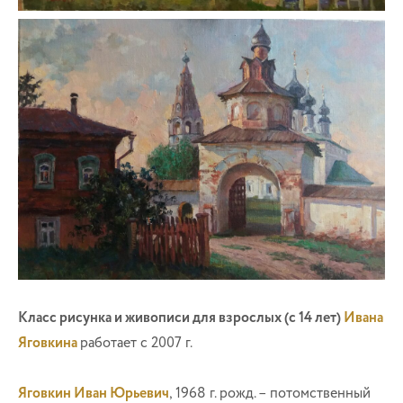
«Вид на Кремль в Суздале»
«Суздальский мотив»
Класс
рисунка и живописи для взрослых (с 14 лет)
Ивана
Яговкина
работает с 2007 г.
Яговкин Иван Юрьевич
, 1968 г. рожд. – потомственный